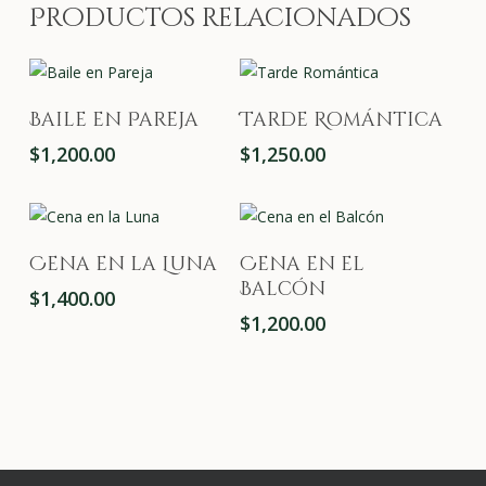
Productos relacionados
Añadir Al Carrito
Añadir Al Carrito
Baile en Pareja
Tarde Romántica
$
1,200.00
$
1,250.00
Añadir Al Carrito
Añadir Al Carrito
Cena en la Luna
Cena en el
Balcón
$
1,400.00
$
1,200.00