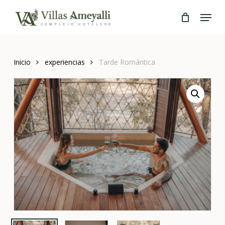
Skip
Menu
to
Close
main
Menu
content
Inicio
experiencias
Tarde Romántica