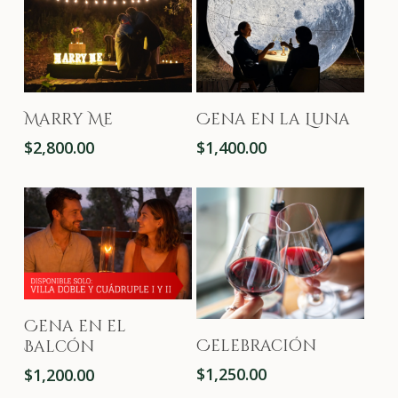
Añadir Al Carrito
Añadir Al Carrito
Cena en la Luna
Marry Me
$
1,400.00
$
2,800.00
Añadir Al Carrito
Cena en el
Añadir Al Carrito
Celebración
Balcón
$
1,250.00
$
1,200.00